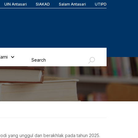
UIN Antasari
SIAKAD
Salam Antasari
UTIPD
Kami
rodi yang unggul dan berakhlak pada tahun 2025.