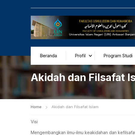
Beranda
Profil
Program Studi
Akidah dan Filsafat I
Home
Akidah dan Filsafat Islam
Visi
Mengembangkan ilmu-ilmu keakidahan dan kefilsafat