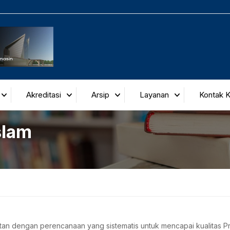
Akreditasi
Arsip
Layanan
Kontak 
slam
an dengan perencanaan yang sistematis untuk mencapai kualitas P