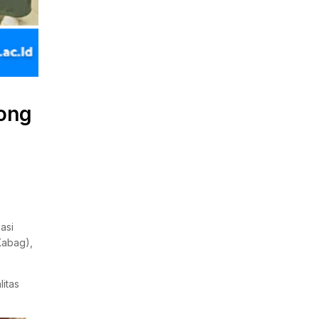
rong
asi
Kabag),
itas