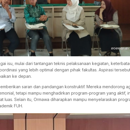
isu, mulai dari tantangan teknis pelaksanaan kegiatan, keterbata
dinasi yang lebih optimal dengan pihak fakultas. Aspirasi tersebu
baikan ke depan.
 memberikan saran dan pandangan konstruktif. Mereka mendorong a
monial, tetapi mampu menghadirkan program-program yang aktif, in
t luas. Selain itu, Ormawa diharapkan mampu menyelaraskan progr
kademik FUH.