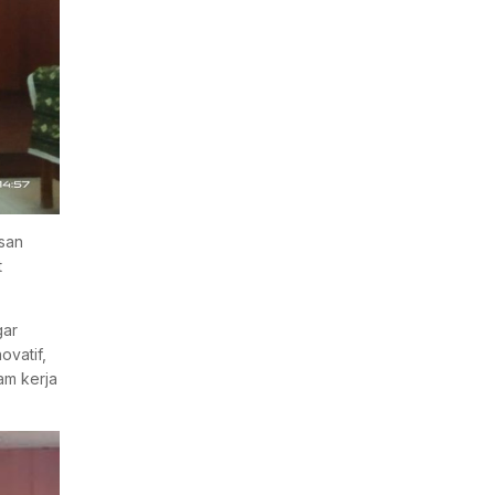
san
t
gar
ovatif,
am kerja