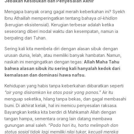
Jebakan Kesibukan dan Penyesalan Akhir
Mengapa banyak orang gagal meraih keberkahan ini? Syekh
Ibnu Athaillah memperingatkan tentang bahaya
al-khidlan
(kerugian eksistensial). Kerugian terbesar adalah ketika
seseorang diberi modal waktu dan kesempatan, namun ia
berpaling dari Tuhan.
Sering kali kita membela diri dengan alasan sibuk dengan
urusan dunia, lelah, atau memiliki banyak hambatan. Namun,
naskah ini mengingatkan dengan tegas:
Allah Maha Tahu
bahwa alasan sibuk itu sering kali hanyalah kedok dari
kemalasan dan dominasi hawa nafsu.
Kehidupan yang habis tanpa keberkahan diibaratkan seperti
“air yang disiramkan ke atas pasir yang panas.”
Air itu
menguap seketika, hilang tanpa bekas, dan gagal membasahi
bumi. Di akhirat kelak, hal ini memicu penyesalan raksasa.
Bayangkan ketika kita berdiri di Mahkamah Allah dengan
tangan hampa, sementara orang lain datang membawa
gunungan amal saleh.
“Pada hari itu, harta melimpah dan
status sosial tidak lagi memiliki nilai tukar, kecuali mereka