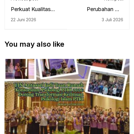
Perkuat Kualitas
Perubahan Diri
Akademik, Dua
Dimulai dari
22 Juni 2026
3 Juli 2026
Dosen FUH UIN
Mindset
Antasari Raih Gelar
Doktor
You may also like