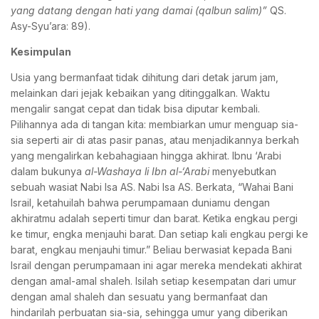
yang datang dengan hati yang damai (qalbun salim)”
QS.
Asy-Syu’ara: 89).
Kesimpulan
Usia yang bermanfaat tidak dihitung dari detak jarum jam,
melainkan dari jejak kebaikan yang ditinggalkan. Waktu
mengalir sangat cepat dan tidak bisa diputar kembali.
Pilihannya ada di tangan kita: membiarkan umur menguap sia-
sia seperti air di atas pasir panas, atau menjadikannya berkah
yang mengalirkan kebahagiaan hingga akhirat. Ibnu ‘Arabi
dalam bukunya
al-Washaya li Ibn al-‘Arabi
menyebutkan
sebuah wasiat Nabi Isa AS. Nabi Isa AS. Berkata, “Wahai Bani
Israil, ketahuilah bahwa perumpamaan duniamu dengan
akhiratmu adalah seperti timur dan barat. Ketika engkau pergi
ke timur, engka menjauhi barat. Dan setiap kali engkau pergi ke
barat, engkau menjauhi timur.” Beliau berwasiat kepada Bani
Israil dengan perumpamaan ini agar mereka mendekati akhirat
dengan amal-amal shaleh. Isilah setiap kesempatan dari umur
dengan amal shaleh dan sesuatu yang bermanfaat dan
hindarilah perbuatan sia-sia, sehingga umur yang diberikan