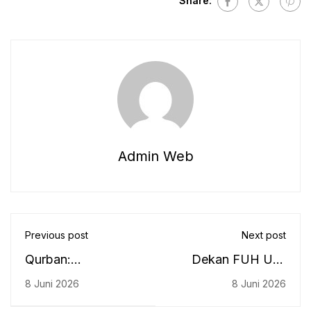
Share:
Admin Web
Previous post
Next post
Qurban:
Dekan FUH UIN
Menundukkan Ego
Antasari Sampaikan
8 Juni 2026
8 Juni 2026
dan Membersihkan
Gagasan Akademik